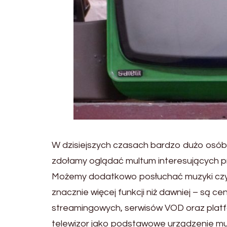
W dzisiejszych czasach bardzo dużo osób 
zdołamy oglądać multum interesujących pro
Możemy dodatkowo posłuchać muzyki czy p
znacznie więcej funkcji niż dawniej – są ce
streamingowych, serwisów VOD oraz platfo
telewizor jako podstawowe urządzenie mu