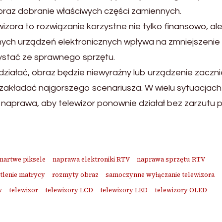
 oraz dobranie właściwych części zamiennych.
zora to rozwiązanie korzystne nie tylko finansowo, al
nych urządzeń elektronicznych wpływa na zmniejszenie i
ystać ze sprawnego sprzętu.
 działać, obraz będzie niewyraźny lub urządzenie zaczni
zakładać najgorszego scenariusza. W wielu sytuacjach
aprawa, aby telewizor ponownie działał bez zarzutu 
martwe piksele
naprawa elektroniki RTV
naprawa sprzętu RTV
tlenie matrycy
rozmyty obraz
samoczynne wyłączanie telewizora
w
telewizor
telewizory LCD
telewizory LED
telewizory OLED