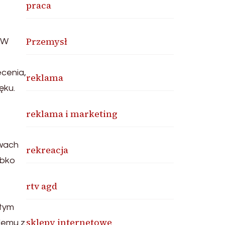
praca
Przemysł
. W
ecenia,
reklama
ęku.
reklama i marketing
awach
rekreacja
ybko
rtv agd
 tym
sklepy internetowe
lemu z