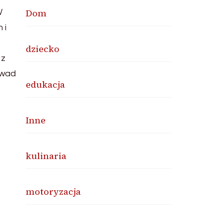
Dom
W
 i
dziecko
 z
 wad
edukacja
Inne
kulinaria
motoryzacja