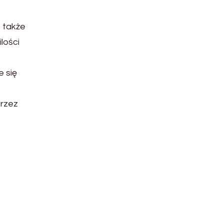
e także
lości
e się
przez