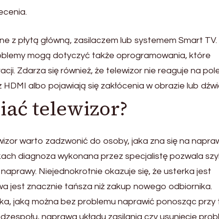
ecenia.
zane z płytą główną, zasilaczem lub systemem Smart TV
oblemy mogą dotyczyć także oprogramowania, które
cji. Zdarza się również, że telewizor nie reaguje na pol
HDMI albo pojawiają się zakłócenia w obrazie lub dźwi
ać telewizor?
wizor warto zadzwonić do osoby, jaka zna się na napr
dkach diagnoza wykonana przez specjalistę pozwala sz
 naprawy. Niejednokrotnie okazuje się, że usterka jest
a jest znacznie tańsza niż zakup nowego odbiornika.
rka, jaką można bez problemu naprawić ponosząc przy
dzespołu, naprawa układu zasilania czy usunięcie prob