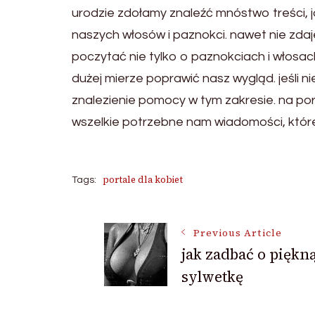
urodzie zdołamy znaleźć mnóstwo treści, 
naszych włosów i paznokci. nawet nie zda
poczytać nie tylko o paznokciach i włos
dużej mierze poprawić nasz wygląd. jeśli 
znalezienie pomocy w tym zakresie. na po
wszelkie potrzebne nam wiadomości, które 
portale dla kobiet
Tags:
Post
Previous Article
jak zadbać o piękn
sylwetkę
Navigation