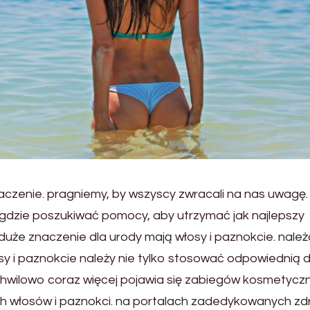
czenie. pragniemy, by wszyscy zwracali na nas uwagę.
i gdzie poszukiwać pomocy, aby utrzymać jak najlepszy
 duże znaczenie dla urody mają włosy i paznokcie. nale
y i paznokcie należy nie tylko stosować odpowiednią d
 chwilowo coraz więcej pojawia się zabiegów kosmetycz
h włosów i paznokci. na portalach zadedykowanych zdr