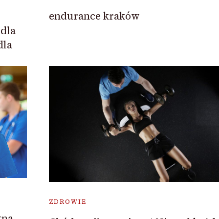
endurance kraków
dla
dla
ZDROWIE
yna