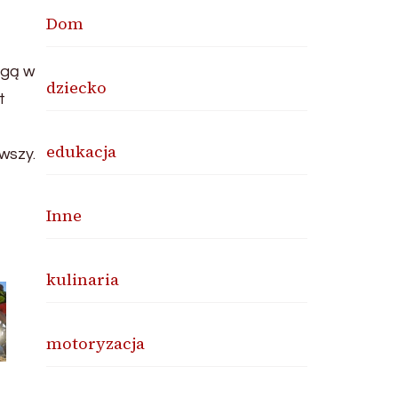
Dom
ogą w
dziecko
t
edukacja
wszy.
Inne
kulinaria
motoryzacja