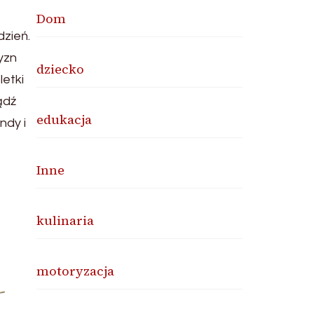
Dom
dzień.
yzn
dziecko
letki
ądź
edukacja
ndy i
Inne
kulinaria
motoryzacja