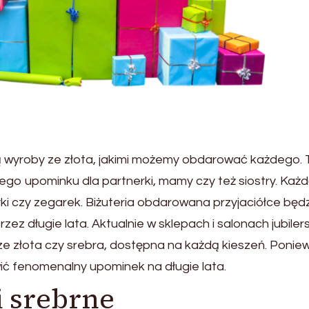
wyroby ze złota, jakimi możemy obdarować każdego. 
ego upominku dla partnerki, mamy czy też siostry. Każ
yki czy zegarek. Biżuteria obdarowana przyjaciółce będ
rzez długie lata. Aktualnie w sklepach i salonach jubiler
 ze złota czy srebra, dostępna na każdą kieszeń. Ponie
ć fenomenalny upominek na długie lata.
i srebrne