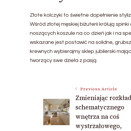
Złote kolczyki to świetne dopełnienie styl
Wśród złotej męskiej biżuterii królują sp
noszących koszule na co dzień jak i na spe
wskazane jest postawić na solidne, grubsz
krewnych wybierajmy sklep jubilerski mając
tworzący swe dzieła z pasją.
Post
Previous Article
Zmieniając rozkła
Navigation
schematycznego
wnętrza na coś
wystrzałowego,