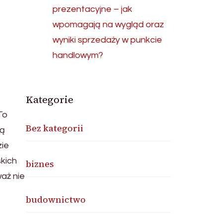
prezentacyjne – jak
wpomagają na wygląd oraz
wyniki sprzedaży w punkcie
handlowym?
Kategorie
To
Bez kategorii
dą
zie
skich
biznes
waż nie
budownictwo