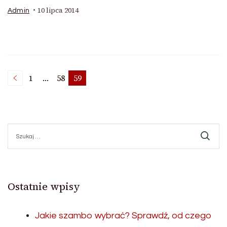
10 lipca 2014
Admin
Nawigacja
1
…
58
59
Page
Page
Page
po
Szukaj:
wpisach
Ostatnie wpisy
Jakie szambo wybrać? Sprawdź, od czego