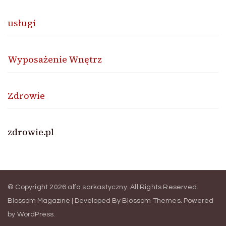
usługi
Wyposażenie Wnętrz
Zdrowie
zdrowie.pl
© Copyright 2026
alfa sarkastyczny
. All Rights Reserved.
Blossom Magazine | Developed By
Blossom Themes
.
Powered
by
WordPress
.