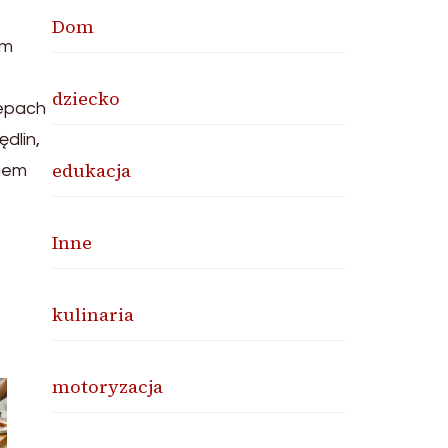
Dom
ym
dziecko
lepach
dlin,
edukacja
pnem
Inne
kulinaria
motoryzacja