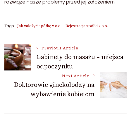
rozwiąże nasze problemy przed jej założeniem.
Jak założyć spółkę z o.o.
Rejestracja spółki z o.o.
Tags:
Post
Previous Article
Gabinety do masażu – miejsca
odpoczynku
Navigation
Next Article
Doktorowie ginekolodzy na
wybawienie kobietom