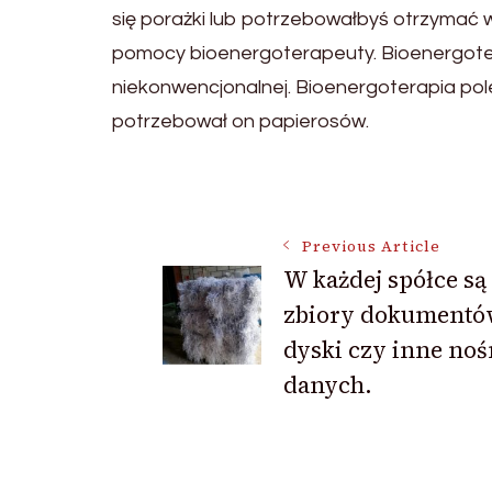
się porażki lub potrzebowałbyś otrzymać w
pomocy bioenergoterapeuty. Bioenergote
niekonwencjonalnej. Bioenergoterapia pole
potrzebował on papierosów.
Post
Previous Article
W każdej spółce są
Navigation
zbiory dokumentó
dyski czy inne noś
danych.