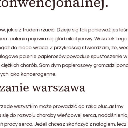
onwencjonalnej.
, jakie z trudem rzucić. Dzieje się tak ponieważ jeste
niem palenia pojawia się głód nikotynowy. Wskutek tego
 bądź do niego wraca. Z przykrością stwierdzam, że, we
 Nałogowe palenie papierosów powoduje spustoszenie w
u ciężkich chorób. Sam dym papierosowy gromadzi pon
tych jako kancerogenne.
zanie warszawa
Przede wszystkim może prowadzić do raka płuc,astmy
a się do rozwoju choroby wieńcowej serca, nadciśnienia
ń pracy serca. Jeżeli chcesz skończyć z nałogiem, lecz