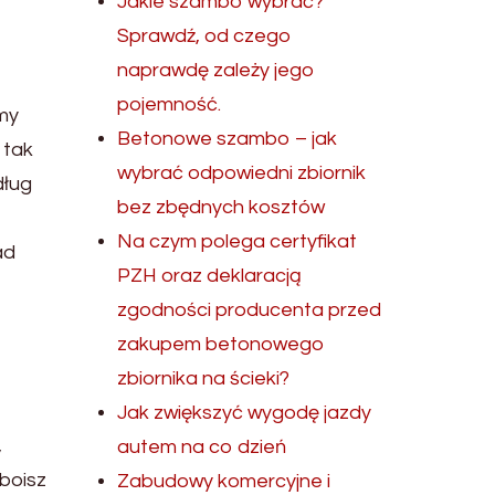
Jakie szambo wybrać?
Sprawdź, od czego
naprawdę zależy jego
pojemność.
śmy
Betonowe szambo – jak
 tak
wybrać odpowiedni zbiornik
dług
bez zbędnych kosztów
Na czym polega certyfikat
ad
PZH oraz deklaracją
zgodności producenta przed
zakupem betonowego
zbiornika na ścieki?
Jak zwiększyć wygodę jazdy
,
autem na co dzień
 boisz
Zabudowy komercyjne i